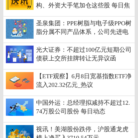
构、外资大手笔加仓这些股 每日焦
点
圣泉集团：PPE树脂与电子级PPO树
脂分属不同产品体系，公司先进电
子材料产品不存在大幅涨价情况_每
日速讯
光大证券：不超过100亿元短期公司
债获上交所挂牌转让无异议函
【ETF观察】6月8日宽基指数ETF净
流入202.32亿元_热议
中国外运：总经理拟减持不超过12.
74万股公司股份 每日动态
视讯！美湖股份跌停，沪股通龙虎
榜上净买入3710.54万元