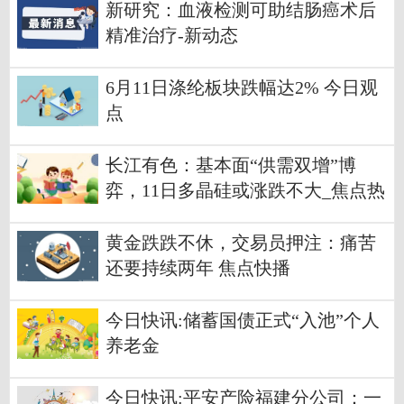
新研究：血液检测可助结肠癌术后
精准治疗-新动态
6月11日涤纶板块跌幅达2% 今日观
点
长江有色：基本面“供需双增”博
弈，11日多晶硅或涨跌不大_焦点热
议
黄金跌跌不休，交易员押注：痛苦
还要持续两年 焦点快播
今日快讯:储蓄国债正式“入池”个人
养老金
今日快讯:平安产险福建分公司：一