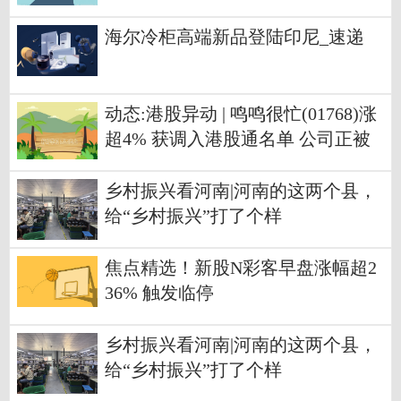
海尔冷柜高端新品登陆印尼_速递
动态:港股异动 | 鸣鸣很忙(01768)涨
超4% 获调入港股通名单 公司正被
中国主要食品饮料品牌视为新兴销
售渠道
乡村振兴看河南|河南的这两个县，
给“乡村振兴”打了个样
焦点精选！新股N彩客早盘涨幅超2
36% 触发临停
乡村振兴看河南|河南的这两个县，
给“乡村振兴”打了个样