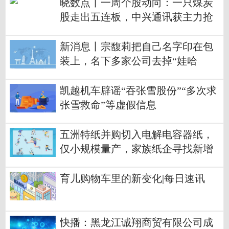
晓数点丨一周个股动向：一只煤炭
股走出五连板，中兴通讯获主力抢
筹
新消息丨宗馥莉把自己名字印在包
装上，名下多家公司去掉“娃哈
哈”字样
凯越机车辟谣“吞张雪股份”“多次求
张雪救命”等虚假信息
五洲特纸并购切入电解电容器纸，
仅小规模量产，家族纸企寻找新增
长点| 长三角资本局|热闻
育儿购物车里的新变化|每日速讯
快播：黑龙江诚翔商贸有限公司成