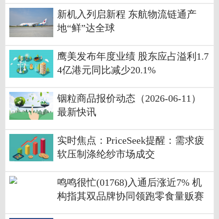
新机入列启新程 东航物流链通产
地“鲜”达全球
鹰美发布年度业绩 股东应占溢利1.7
4亿港元同比减少20.1%
铟粒商品报价动态（2026-06-11）
最新快讯
实时焦点：PriceSeek提醒：需求疲
软压制涤纶纱市场成交
鸣鸣很忙(01768)入通后涨近7% 机
构指其双品牌协同领跑零食量贩赛
道