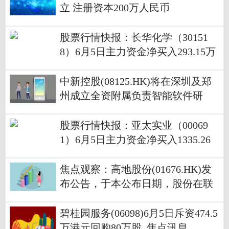
立 注册资本200万人民币
股票行情快报：长华化学（30151
8）6月5日主力资金净买入293.15万
元
中新控股(08125.HK)将在深圳及郑
州成立全资附属负责智能软件研
发、数字化营销服务及算力业务及
商用机器人研发等新业务 速看
股票行情快报：亚太实业（00069
1）6月5日主力资金净买入1335.26
万元
焦点观察：高地股份(01676.HK)发
布公告，于本公布日期，股份在联
交所上以每手买卖单位4000股买卖
碧桂园服务(06098)6月5日斥资474.5
万港元回购80万股_焦点讯息