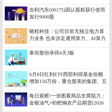
吉利汽车(00175)因认股权获行使而
发行9000股
晓程科技：公司目前无独立电力算
力业务 也未涉足通用算力、AI算力
相关领域
泰坦股份录得4天3板
6月8日红利ETF西部利得基金份额
增加150万份，重仓股美的集团、五
粮液、格力电器
每日观察!一张图看商品支撑阻力：
金银油气+铂钯铜农产品期货(2026
年6月9日)