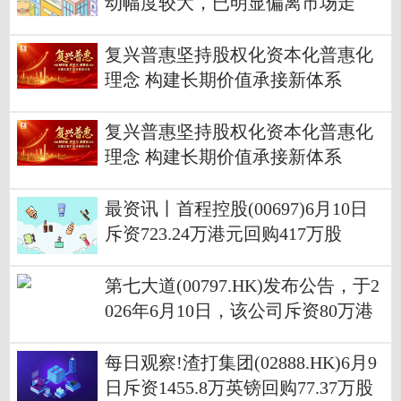
动幅度较大，已明显偏离市场走
势，存在较高的炒作风险
复兴普惠坚持股权化资本化普惠化
理念 构建长期价值承接新体系
复兴普惠坚持股权化资本化普惠化
理念 构建长期价值承接新体系
最资讯丨首程控股(00697)6月10日
斥资723.24万港元回购417万股
第七大道(00797.HK)发布公告，于2
026年6月10日，该公司斥资80万港
元回购80万股股份，每股回购价1港
元
每日观察!渣打集团(02888.HK)6月9
日斥资1455.8万英镑回购77.37万股