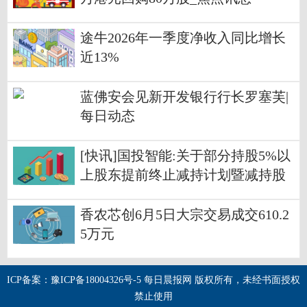
途牛2026年一季度净收入同比增长
近13%
蓝佛安会见新开发银行行长罗塞芙|
每日动态
[快讯]国投智能:关于部分持股5%以
上股东提前终止减持计划暨减持股
份结果
香农芯创6月5日大宗交易成交610.2
5万元
ICP备案：豫ICP备18004326号-5 每日晨报网 版权所有，未经书面授权
禁止使用