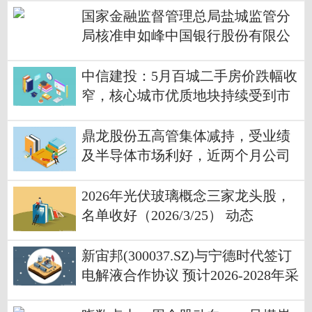
国家金融监督管理总局盐城监管分
局核准申如峰中国银行股份有限公
司盐城分行副行长任职资格-每日精
选
中信建投：5月百城二手房价跌幅收
窄，核心城市优质地块持续受到市
场认可|时讯
鼎龙股份五高管集体减持，受业绩
及半导体市场利好，近两个月公司
股价涨超四成 快资讯
2026年光伏玻璃概念三家龙头股，
名单收好（2026/3/25） 动态
新宙邦(300037.SZ)与宁德时代签订
电解液合作协议 预计2026-2028年采
购量合计30万吨|前沿资讯