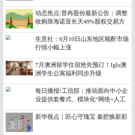
动态焦点:普冉股份最新公告：调整
收购珠海诺亚长天49%股权交易方
案
生意社：6月10日山东地区顺酐市场
行情小幅上涨
7月澳洲留学住宿抢先预订！Iglu澳
洲学生公寓福利同步升级
每日播报!工信部：推动面向中小企
业提供套餐式、模块化“网络+人工
智能”服务，满足中小企业个性化需
求
新华视点｜匠心守瑰宝 秦腔焕新彩