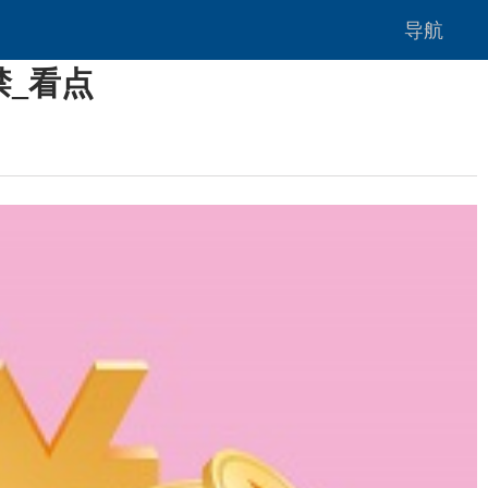
导航
禁_看点