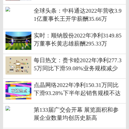
及在影视行业的应用
全球头条：中科通达2022年营收3.9
1亿董事长王开学薪酬35.66万
实时：顺钠股份2022年净利3149.85
万董事长黄志雄薪酬295.33万
每日热文：赉卡睦2022年净利277.3
5万同比下滑59.08%业务规模减少
点晶网络2022年净利150.31万同比
下滑93.28%下半年起销售规模不达
预期
第133届广交会开幕 展览面积和参
展企业数量均创历史新高