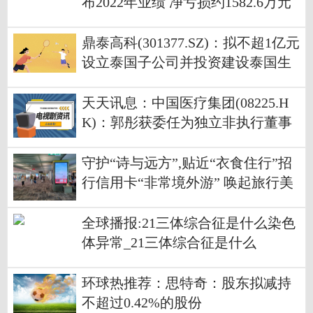
布2022年业绩 净亏损约1582.6万元
同比盈转亏
鼎泰高科(301377.SZ)：拟不超1亿元
设立泰国子公司并投资建设泰国生
产基地
天天讯息：中国医疗集团(08225.H
K)：郭彤获委任为独立非执行董事
守护“诗与远方”,贴近“衣食住行”招
行信用卡“非常境外游” 唤起旅行美
好期待
全球播报:21三体综合征是什么染色
体异常_21三体综合征是什么
环球热推荐：思特奇：股东拟减持
不超过0.42%的股份