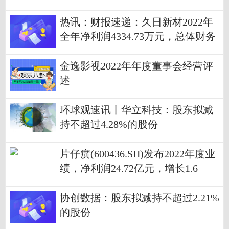
热讯：财报速递：久日新材2022年
全年净利润4334.73万元，总体财务
状况不佳
金逸影视2022年年度董事会经营评
述
环球观速讯丨华立科技：股东拟减
持不超过4.28%的股份
片仔癀(600436.SH)发布2022年度业
绩，净利润24.72亿元，增长1.6
6%，拟10派12.5元
协创数据：股东拟减持不超过2.21%
的股份