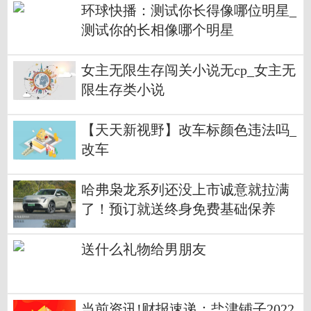
环球快播：测试你长得像哪位明星_
测试你的长相像哪个明星
女主无限生存闯关小说无cp_女主无
限生存类小说
【天天新视野】改车标颜色违法吗_
改车
哈弗枭龙系列还没上市诚意就拉满
了！预订就送终身免费基础保养
送什么礼物给男朋友
当前资讯!财报速递：盐津铺子2022