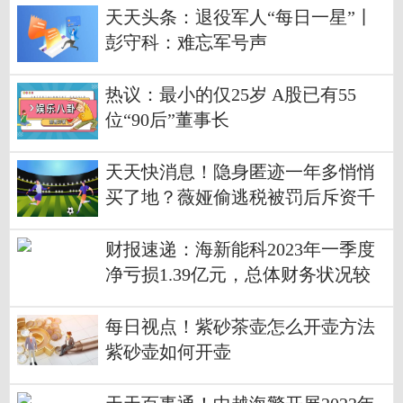
天天头条：退役军人“每日一星”丨
彭守科：难忘军号声
热议：最小的仅25岁 A股已有55
位“90后”董事长
天天快消息！隐身匿迹一年多悄悄
买了地？薇娅偷逃税被罚后斥资千
万拿地
财报速递：海新能科2023年一季度
净亏损1.39亿元，总体财务状况较
差
每日视点！紫砂茶壶怎么开壶方法
紫砂壶如何开壶