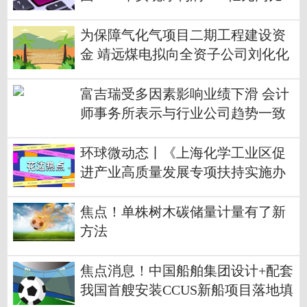
增36.51%
为保障气化气项目二期工程建设资
金 靖远煤电拟向全资子公司刘化化
工增资6.14亿元
富吉瑞受多因素影响业绩下滑 会计
师事务所表示与行业公司趋势一致
环球微动态丨《上海化学工业区促
进产业高质量发展专项扶持实施办
法》：最高资助3000万元！重点扶
持绿色低碳等三类化工项目
焦点！单株树木碳储量计量有了新
方法
焦点消息！中国船舶集团设计+配套
我国首艘安装CCUS新船项目落地填