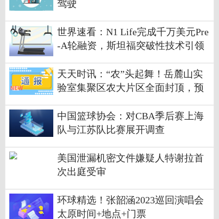
驾驶
世界速看：N1 Life完成千万美元Pre
-A轮融资，斯坦福突破性技术引领
新药开发进入高速高通量时代 | 钛
媒体首发
天天时讯：“农”头起舞！岳麓山实
验室集聚区农大片区全面封顶，预
计年底全面建成交付
中国篮球协会：对CBA季后赛上海
队与江苏队比赛展开调查
美国泄漏机密文件嫌疑人特谢拉首
次出庭受审
环球精选！张韶涵2023巡回演唱会
太原时间+地点+门票