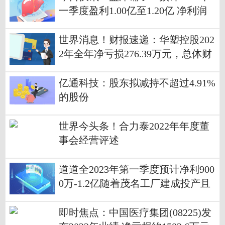
一季度盈利1.00亿至1.20亿 净利润
同比增长62.87%至95.44%
世界消息！财报速递：华塑控股202
2年全年净亏损276.39万元，总体财
务状况不佳
亿通科技：股东拟减持不超过4.91%
的股份
世界今头条！合力泰2022年年度董
事会经营评述
道道全2023年第一季度预计净利900
0万-1.2亿随着茂名工厂建成投产且
产能释放
即时焦点：中国医疗集团(08225)发