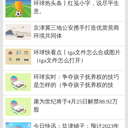
环球热头条丨红笺小字，说尽平生
意。
京津冀三地公安携手打造优质营商
环境共同体
环球快看点丨tga文件怎么合成图片
（tga文件怎么打开）
环球实时：争夺孩子抚养权的技巧
是怎样的（争夺孩子抚养权的技
巧）
康为世纪将于4月25日解禁88.92万
股
今日快讯：盐津铺子：预计2023年