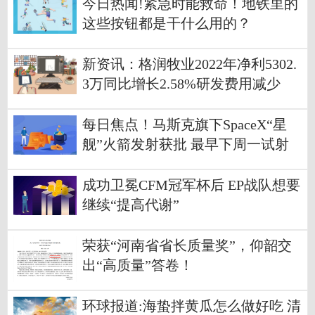
今日热闻!紧急时能救命！地铁里的
这些按钮都是干什么用的？
新资讯：格润牧业2022年净利5302.
3万同比增长2.58%研发费用减少
每日焦点！马斯克旗下SpaceX“星
舰”火箭发射获批 最早下周一试射
成功卫冕CFM冠军杯后 EP战队想要
继续“提高代谢”
荣获“河南省省长质量奖”，仰韶交
出“高质量”答卷！
环球报道:海蛰拌黄瓜怎么做好吃 清