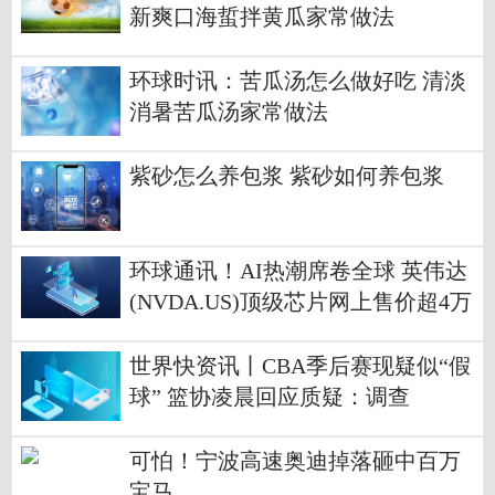
新爽口海蜇拌黄瓜家常做法
环球时讯：苦瓜汤怎么做好吃 清淡
消暑苦瓜汤家常做法
紫砂怎么养包浆 紫砂如何养包浆
环球通讯！AI热潮席卷全球 英伟达
(NVDA.US)顶级芯片网上售价超4万
美元
世界快资讯丨CBA季后赛现疑似“假
球” 篮协凌晨回应质疑：调查
可怕！宁波高速奥迪掉落砸中百万
宝马