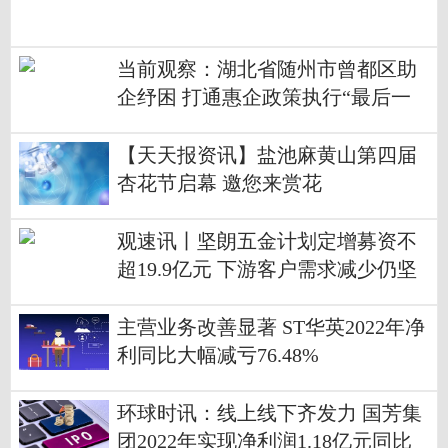
当前观察：湖北省随州市曾都区助
企纾困 打通惠企政策执行“最后一
公里”
【天天报资讯】盐池麻黄山第四届
杏花节启幕 邀您来赏花
观速讯丨坚朗五金计划定增募资不
超19.9亿元 下游客户需求减少仍坚
持扩产
主营业务改善显著 ST华英2022年净
利同比大幅减亏76.48%
环球时讯：线上线下齐发力 国芳集
团2022年实现净利润1.18亿元同比