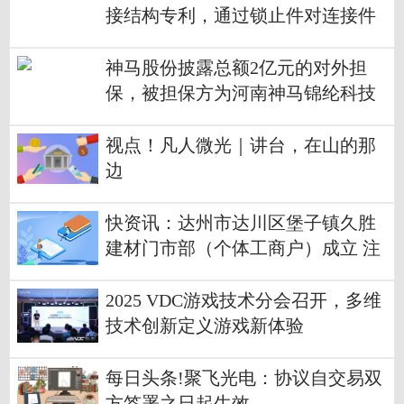
接结构专利，通过锁止件对连接件
两侧锁止实现分体秤台两端连接装
配 每日讯息
神马股份披露总额2亿元的对外担
保，被担保方为河南神马锦纶科技
有限公司 今日热议
视点！凡人微光｜讲台，在山的那
边
快资讯：达州市达川区堡子镇久胜
建材门市部（个体工商户）成立 注
册资本5万人民币
2025 VDC游戏技术分会召开，多维
技术创新定义游戏新体验
每日头条!聚飞光电：协议自交易双
方签署之日起生效