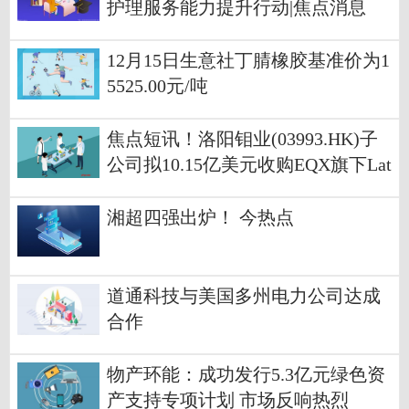
护理服务能力提升行动|焦点消息
12月15日生意社丁腈橡胶基准价为1
5525.00元/吨
焦点短讯！洛阳钼业(03993.HK)子
公司拟10.15亿美元收购EQX旗下Lat
Am及LGC 100%股权 获Aurizona等
三座金矿权益
湘超四强出炉！ 今热点
道通科技与美国多州电力公司达成
合作
物产环能：成功发行5.3亿元绿色资
产支持专项计划 市场反响热烈