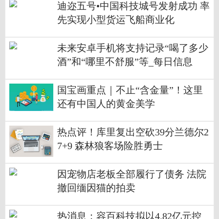
迪迩五号•中国科技城号发射成功 率
先实现小型货运飞船商业化
未来安卓手机将支持记录“喝了多少
酒”和“哪里不舒服”等_每日信息
国宝画重点｜不止“含金量”！这里
还有中国人的黄金美学
热点评！库里复出空砍39分兰德尔2
7+9 森林狼客场险胜勇士
因宠物店老板全部履行了债务 法院
撤回缅因猫的拍卖
热消息：容百科技拟以4.82亿元控