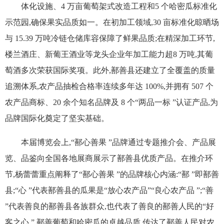
体化设施、4 万亩葡萄架式改造工程和5 个哈密瓜标准化
示范园,确保果实品质如一。在初加工领域,30 亩标准化晾晒场
与 15.39 万吨冷链仓储库容保障了鲜果品质;在精深加工环节,
楼兰酒庄、新葡王酒业等龙头企业年加工能力超8 万吨,其葡
萄酒多次荣获国际奖项。此外,鄯善县还建立了全覆盖的质量
追溯体系,农产品抽检合格率连续多年达 100%,并拥有 507 个
农产品商标、20 余个知名品牌及 8 个“两品一标 ”认证产品,为
品牌国际化奠定了坚实基础。
本届博览会上,“鄯心善果 ”品牌通过专题推介会、产品展
览、品鉴向全国各地展商展示了鄯善县优质产品。在推介环
节,杨蕾蕾重点阐释了“鄯心善果 ”的品牌核心内涵:“鄯 ”即鄯善
县;“心 ”代表鄯善县的瓜果是“放心农产品”“良心农产品 ”;“善
”代表善良的鄯善县各族群众,也代表了善良的鄯善人民的“好
客之心 ”,鄯善葡萄和哈密瓜的卓越品质,传达了鄯善人民对农