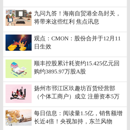
九问九答！海南自贸港全岛封关，
将带来这些红利 焦点讯息
观点：CMON：股份合并于12月11
日生效
顺丰控股累计耗资约15.425亿元回
购约3895.97万股A股
扬州市邗江区玖趣坊百货经营部
（个体工商户）成立 注册资本5万
人民币_每日观察
每日信息：阅读量1.5亿，销售额增
长近4倍！央视加持，东兰风物
火“出圈”