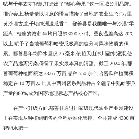
赋与千年农耕智慧,打造出了“鄯心善果 ”这一区域公用品牌。
推介会上,杨蕾蕾以诗意的语言描绘了当地的农业生态:“万里
黄沙埋古道,千顷绿洲送瓜香 ”。鄯善县是我国唯一与沙漠“零
距离 ”相连的城市,年均日照超3000 小时、昼夜温差高达 20℃
以上,赋予了当地葡萄和哈密瓜极高的糖分与风味物质的积
累。鄯善县年均降水量仅 25 毫米,依赖天山冰川融水灌溉,使
农产品远离污染,保留了果实最本真的清甜。截至 2024 年,鄯
善葡萄种植面积达 33.65 万亩,品种 550 余个,哈密瓜种植面积
稳定在 10 万亩以上,其中西州密系列品种占全疆早中熟哈密瓜
产量的80%,成为国家地理标志产品核心产区。
在产业升级方面,鄯善县通过国家级现代农业产业园建设,
正在实现从种植到销售的全程标准化管控。全县建成 4300 亩
智能水肥一