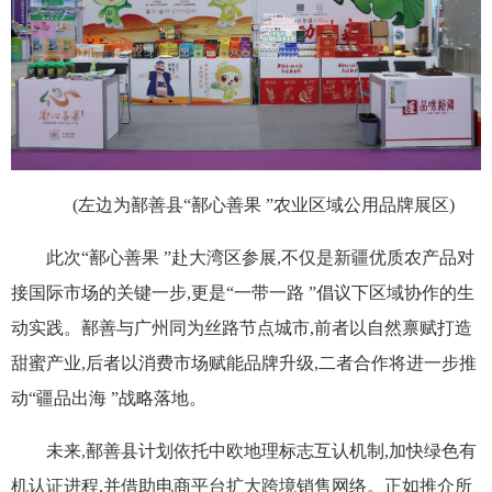
(左边为鄯善县“鄯心善果 ”农业区域公用品牌展区)
此次“鄯心善果 ”赴大湾区参展,不仅是新疆优质农产品对
接国际市场的关键一步,更是“一带一路 ”倡议下区域协作的生
动实践。鄯善与广州同为丝路节点城市,前者以自然禀赋打造
甜蜜产业,后者以消费市场赋能品牌升级,二者合作将进一步推
动“疆品出海 ”战略落地。
未来,鄯善县计划依托中欧地理标志互认机制,加快绿色有
机认证进程,并借助电商平台扩大跨境销售网络。正如推介所