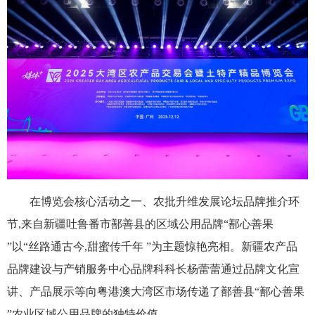
在博览会核心活动之一、农批升维发展论坛品牌推介环
节,来自新疆吐鲁番市鄯善县的区域公用品牌“鄯心善果
”以“丝路通古今,甜蜜传千年 ”为主题惊艳亮相。新疆农产品
品牌建设与产销服务中心品牌科科长杨蕾蕾通过品牌文化宣
讲、产品展示等向粤港澳大湾区市场传递了鄯善县“鄯心善果
”农业区域公用品牌的独特价值。