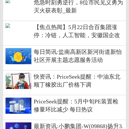
危急时刻勇逆行，8位市民见义勇为
灭火获表彰_最新
【焦点热闻】5月22日合百集团涨
停：冷链，人工智能，安徽国企改
革概念热股
每日简讯:盐南高新区新河街道新怡
社区开展主题志愿服务活动
快资讯：PriceSeek提醒：中油东北
顺丁橡胶出厂价格下调
PriceSeek提醒：5月中旬PE装置检
修量环比减少 每日热议
最新资讯:小鹏集团-W(09868)扬升3.