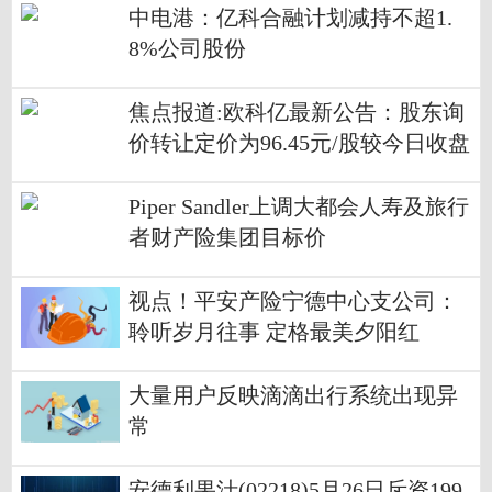
中电港：亿科合融计划减持不超1.
8%公司股份
焦点报道:欧科亿最新公告：股东询
价转让定价为96.45元/股较今日收盘
价折价31.1%
Piper Sandler上调大都会人寿及旅行
者财产险集团目标价
视点！平安产险宁德中心支公司：
聆听岁月往事 定格最美夕阳红
大量用户反映滴滴出行系统出现异
常
安德利果汁(02218)5月26日斥资199