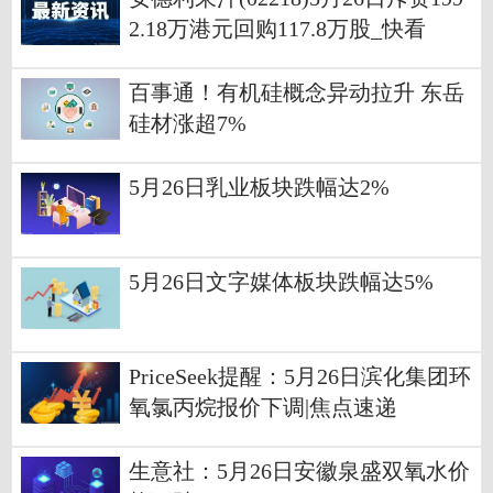
2.18万港元回购117.8万股_快看
百事通！有机硅概念异动拉升 东岳
硅材涨超7%
5月26日乳业板块跌幅达2%
5月26日文字媒体板块跌幅达5%
PriceSeek提醒：5月26日滨化集团环
氧氯丙烷报价下调|焦点速递
生意社：5月26日安徽泉盛双氧水价