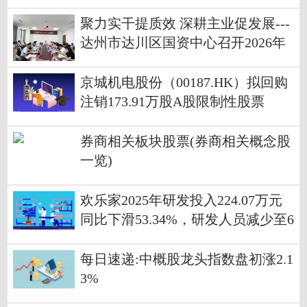
聚力实干提质效 深耕主业促发展---
达州市达川区国资中心召开2026年
国企经营发展务虚会
京城机电股份（00187.HK）拟回购
注销173.91万股A股限制性股票
券商相关板块股票(券商相关概念股
一览)
欢乐家2025年研发投入224.07万元
同比下滑53.34%，研发人员减少至6
人
每日速递:中概股龙头指数盘初涨2.1
3%