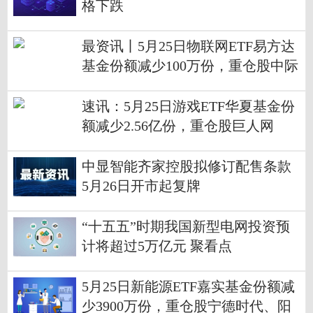
格下跌
最资讯丨5月25日物联网ETF易方达
基金份额减少100万份，重仓股中际
旭创、立讯精密、兆易创新
速讯：5月25日游戏ETF华夏基金份
额减少2.56亿份，重仓股巨人网
络、三七互娱、恺英网络
中显智能齐家控股拟修订配售条款
5月26日开市起复牌
“十五五”时期我国新型电网投资预
计将超过5万亿元 聚看点
5月25日新能源ETF嘉实基金份额减
少3900万份，重仓股宁德时代、阳