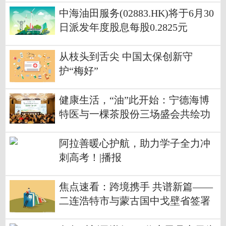
中海油田服务(02883.HK)将于6月30
日派发年度股息每股0.2825元
从枝头到舌尖 中国太保创新守
护“梅好”
健康生活，“油”此开始：宁德海博
特医与一棵茶股份三场盛会共绘功
能性油脂产业新图景
阿拉善暖心护航，助力学子全力冲
刺高考！|播报
焦点速看：跨境携手 共谱新篇——
二连浩特市与蒙古国中戈壁省签署
文体旅游合作备忘录